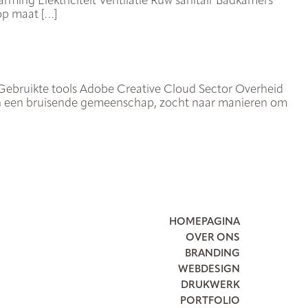
ming Elektriciteit Ventilatie Ruw sanitair Badkamers
op maat […]
Gebruikte tools Adobe Creative Cloud Sector Overheid
is en een bruisende gemeenschap, zocht naar manieren om
HOMEPAGINA
OVER ONS
BRANDING
WEBDESIGN
DRUKWERK
PORTFOLIO