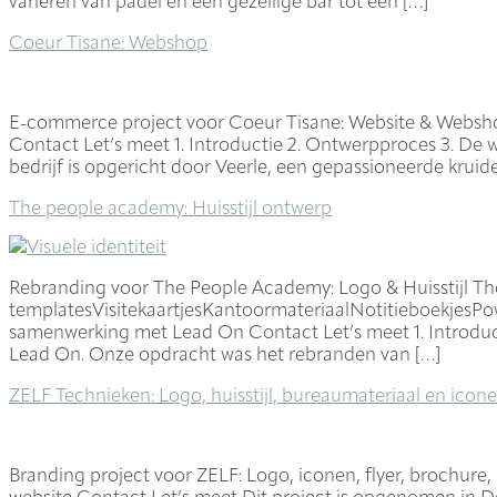
variëren van padel en een gezellige bar tot een […]
Coeur Tisane: Webshop
E-commerce project voor Coeur Tisane: Website & Websho
Contact Let’s meet 1. Introductie 2. Ontwerpproces 3. De w
bedrijf is opgericht door Veerle, een gepassioneerde kruid
The people academy: Huisstijl ontwerp
Rebranding voor The People Academy: Logo & Huisstijl T
templatesVisitekaartjesKantoormateriaalNotitieboekjesPo
samenwerking met Lead On Contact Let’s meet 1. Introduct
Lead On. Onze opdracht was het rebranden van […]
ZELF Technieken: Logo, huisstijl, bureaumateriaal en icon
Branding project voor ZELF: Logo, iconen, flyer, brochur