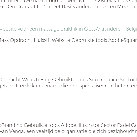
dracht Nieuwe naamLogo ontwerpBannersVisitekaartjesSoci
ad On Contact Let’s meet Bekijk andere projecten Meer pr
ioMass Opdracht HuisstijlWebsite Gebruikte tools AdobeSqua
pdracht WebsiteBlog Gebruikte tools Squarespace Sector Ke
etalenteerde kunstenares die zich specialiseert in het creër
anding Gebruikte tools Adobe Illustrator Sector Padel Con
van Venga, een veelzijdige organisatie die zich bezighoudt 