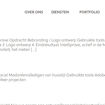
OVER ONS
DIENSTEN
PORTFOLIO
liprove Opdracht Rebranding / Logo ontwerp Gebruikte tool
s 3. Logo ontwerp 4. Eindresultaat Intelliprove, actief in 
viteit, het meten […]
cial MediaVervolledigen van huisstijl Gebruikte tools Ad
Meer projecten