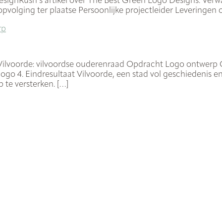
signRush’s artikel over The Best Green Logo Designs. Verwar
pvolging ter plaatse Persoonlijke projectleider Leveringen 
rp
 Vilvoorde: vilvoordse ouderenraad Opdracht Logo ontwerp 
t logo 4. Eindresultaat Vilvoorde, een stad vol geschieden
te versterken. […]