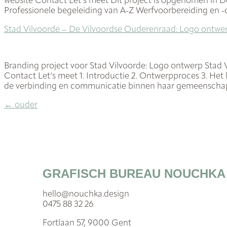
website Contact Let’s meet Dit project is opgenomen in De
Professionele begeleiding van A-Z Werfvoorbereiding en -o
Stad Vilvoorde – De Vilvoordse Ouderenraad: Logo ontwe
Branding project voor Stad Vilvoorde: Logo ontwerp Stad
Contact Let’s meet 1. Introductie 2. Ontwerpproces 3. He
de verbinding en communicatie binnen haar gemeenschap 
←
ouder
GRAFISCH BUREAU NOUCHKA
hello@nouchka.design
0475 88 32 26
Fortlaan 57, 9000 Gent