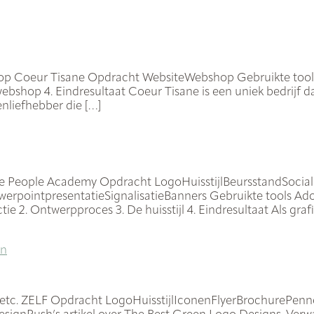
p Coeur Tisane Opdracht WebsiteWebshop Gebruikte tools 
ebshop 4. Eindresultaat Coeur Tisane is een uniek bedrijf da
enliefhebber die […]
he People Academy Opdracht LogoHuisstijlBeursstandSocia
werpointpresentatieSignalisatieBanners Gebruikte tools Ad
ie 2. Ontwerpproces 3. De huisstijl 4. Eindresultaat Als g
en
e, etc. ZELF Opdracht LogoHuisstijlIconenFlyerBrochurePenn